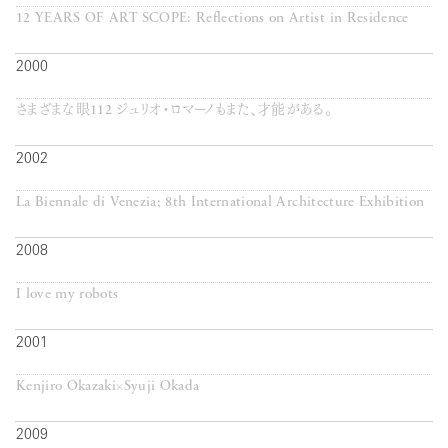
12 YEARS OF ART SCOPE: Reflections on Artist in Residence
2000
さまざまな眼112 ジュリオ・ロマーノもまた、才能がある。
2002
La Biennale di Venezia; 8th International Architecture Exhibition
2008
I love my robots
2001
Kenjiro Okazaki×Syuji Okada
2009