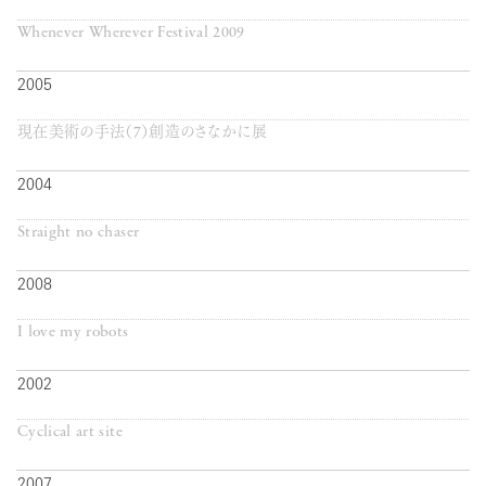
Whenever Wherever Festival 2009
2005
現在美術の手法（7）創造のさなかに展
2004
Straight no chaser
2008
I love my robots
2002
Cyclical art site
2007