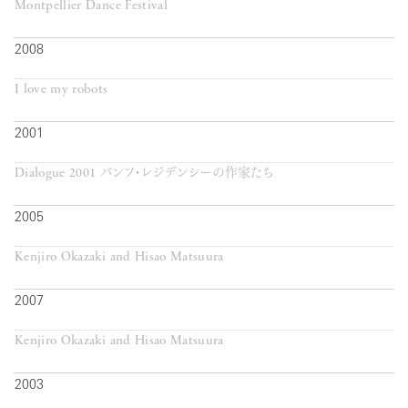
Montpellier Dance Festival
2008
I love my robots
2001
Dialogue 2001 バンフ・レジデンシーの作家たち
2005
Kenjiro Okazaki and Hisao Matsuura
2007
Kenjiro Okazaki and Hisao Matsuura
2003