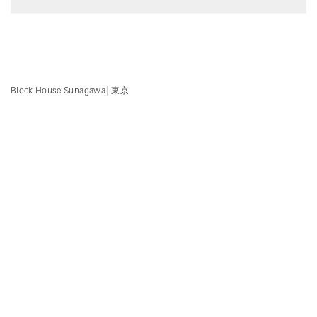
Block House Sunagawa
│
東京