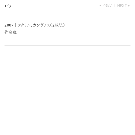
1
⁄
3
PREV
NEXT
2007
2
│
アクリル、カンヴァス（
枚組）
作家蔵