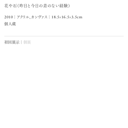
花や石（昨日と今日の差のない経験）
2010
18.5×16.5×3.5cm
│
アクリル、カンヴァス
│
個人蔵
初回展示│
個展