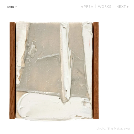
menu
PREV
WORKS
NEXT
photo: Shu Nakagawa